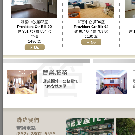
和富中心 第02座
和富中心 第04座
Provident Ctr Blk 02
Provident Ctr Blk 04
建 951 呎 / 實 854 呎
建 807 呎 / 實 703 呎
建 1
開揚
1180 萬
1450 萬
居處國外，公務繁忙，
也能安枕無憂