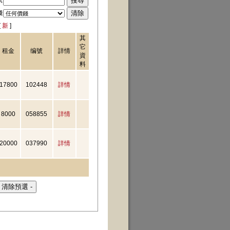
號
錢
[
新
]
其
它
租金
编號
詳情
資
料
17800
102448
詳情
8000
058855
詳情
20000
037990
詳情