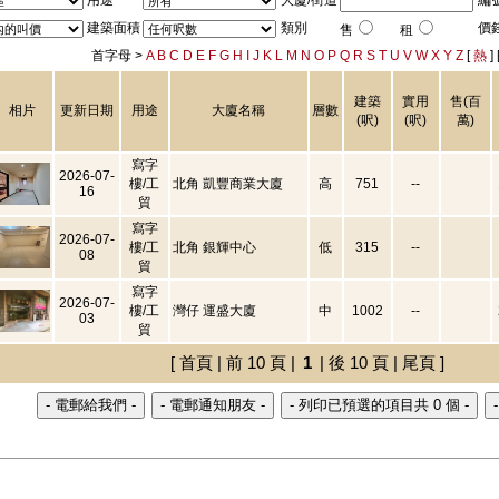
用途
大廈/街道
編
建築面積
類別
價
售
租
首字母 >
A
B
C
D
E
F
G
H
I
J
K
L
M
N
O
P
Q
R
S
T
U
V
W
X
Y
Z
[
熱
] 
建築
實用
售(百
相片
更新日期
用途
大廈名稱
層數
(呎)
(呎)
萬)
寫字
2026-07-
樓/工
北角 凱豐商業大廈
高
751
--
16
貿
寫字
2026-07-
樓/工
北角 銀輝中心
低
315
--
08
貿
寫字
2026-07-
樓/工
灣仔 運盛大廈
中
1002
--
03
貿
[ 首頁 | 前 10 頁 |
1
| 後 10 頁 | 尾頁 ]